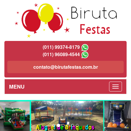
(011) 99374-8179
(011) 96089-4544
contato@birutafestas.com.br
MENU
Previous
Nex