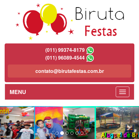
(011) 99374-8179
(011) 96089-4544
contato@birutafestas.com.br
MENU
Previous
Nex