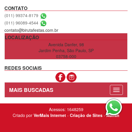
CONTATO
(011) 99374-8179
(011) 96089-4544
contato@birutafestas.com.br
LOCALIZAÇÃO
Avenida Danfer, 98
Jardim Penha, São Paulo, SP
03758-000
REDES SOCIAIS
MAIS BUSCADAS
Acessos: 1648259
Criado por
VerMais Internet
-
Criação de Sites
-
Admin