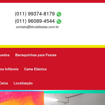
(011) 99374-8179
(011) 96089-4544
contato@birutafestas.com.br
quedos
Barraquinhas para Festas
os Infláveis
Cama Elástica
Caixa
Localização
Next