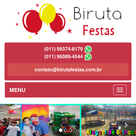
(011) 99374-8179
(011) 96089-4544
contato@birutafestas.com.br
MENU
Previous
Nex