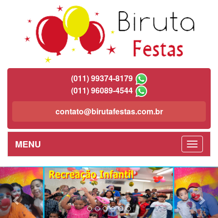
(011) 99374-8179
(011) 96089-4544
contato@birutafestas.com.br
MENU
Previous
Nex