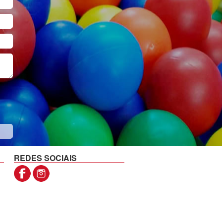
REDES SOCIAIS