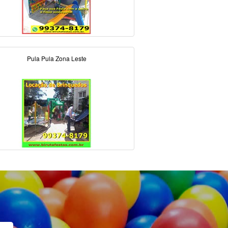
Pula Pula Zona Leste