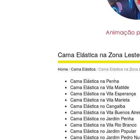
Cama Elástica na Zona Leste
Home
/
Cama Elástica
/ Cama Elástica na Zona 
Cama Elástica na Penha
Cama Elástica na Vila Matilde
Cama Elástica na Vila Esperança
Cama Elástica na Vila Marieta
Cama Elástica no Cangaiba
Cama Elástica na Vila Buenos Aire
Cama Elástica no Jardim Penha
Cama Elástica na Vila Rio Branco
Cama Elástica no Jardim Popular
Cama Elástica no Jardim Pedro N