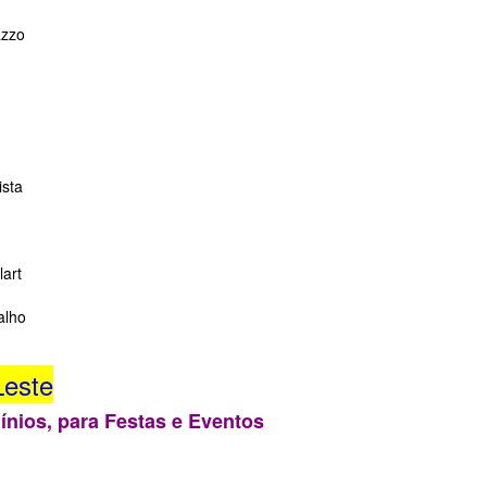
azzo
ista
art
alho
Leste
nios, para Festas e Eventos