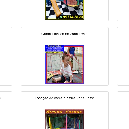
Cama Elástica na Zona Leste
e
Locação de cama elástica Zona Leste