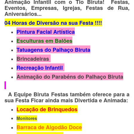
Animação Infantil com o Tio Biruta! Festas,
Eventos, Empresas, Igrejas, Festas de Rua,
Aniversários...
04 Horas de Diversão na sua Festa !!!!
Pintura Facial Artística
Esculturas em Balões
Tatuagens do Palhaço Biruta
Brincadeiras
Recreação Infantil
Animação do Parabéns do Palhaço Biruta
A Equipe Biruta Festas também oferece para a
sua Festa Ficar ainda mais Divertida e Animada:
Locação de Brinquedos
Monitores
Barraca de Algodão Doce