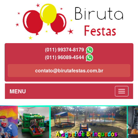
(011) 99374-8179
(011) 96089-4544
contato@birutafestas.com.br
MENU
Previous
Nex